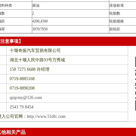
燃料种类
柴油
排放标准
轴数
2
轮胎数
轴距
4200,4500
轮胎规格
轴荷
3970/7950
前轮距
车注意事项】
十堰奇振汽车贸易有限公司
湖北十堰人民中路93号万秀城
158 7275 6688 许经理
0719-8885168
0719-8890208
qzqcmy@126.com
2543 79 8454
进入公司官网：
http://www.51dfc.com
其他相关产品