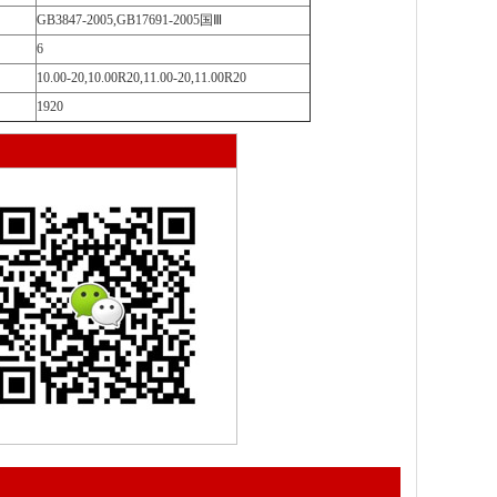
GB3847-2005,GB17691-2005国Ⅲ
6
10.00-20,10.00R20,11.00-20,11.00R20
1920