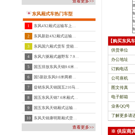
查看更多>>
东风厢式车热门车型
1
东风4X2厢式运输车上蓝牌整车长度5.9m
2
东风新款4X2厢式运输车多少钱一辆
【购买东风
3
东风国六厢式货车 货箱5.7m 带参数详情图片
供货单位
4
东风六驱厢式越野车 7.9m厢式货车图片 东风牌
办公地址
5
国五排放东风天锦9.6米翼开启厢式车价格,新东风天锦9.6米两轴飞翼车报价DFH5170XYKBX1
订购电话
6
国5新款东风9.6米两桥厢式运输车,国5东风牌单桥9.6米厢式运输车DFH5180
公司座机
7
促销东风天锦国五210马力厢式车,国五东风天锦康明斯210马力厢式运输车DFL5140XXYB5
图文传真
电子邮箱
8
国五东风天锦7.6米厢式货车,国IV东风天锦7.65米厢式货车DFH5120XXYB2
业务QQ号
9
国五东风天锦厢式运输车,新东风天锦厢式运输车报价DFH5120XXYB2
了解更多请
10
东风天锦康明斯厢式货车新车价格,东风天锦厢式货车报价DFL5160XXY
查看更多>>
※ 供应商