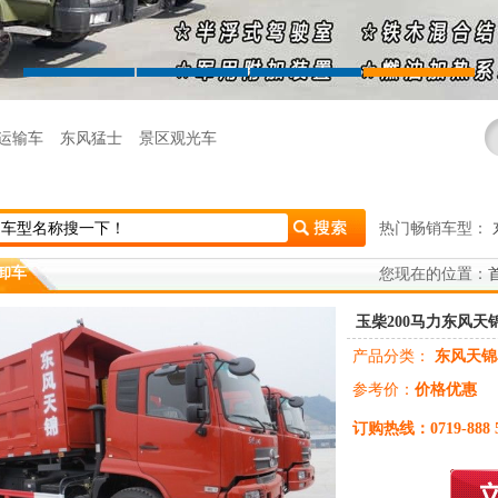
运输车
东风猛士
景区观光车
热门畅销车型：
卸车
您现在的位置：
玉柴200马力东风天
产品分类：
东风天锦
参考价：
价格优惠
订购热线：
0719-888 