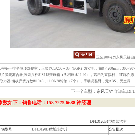
玉柴200马力东风天锦自
30平头一排半薄顶驾驶室，玉柴YC6J200－33（EGR）发动机，轴距4200mm，300×90
膜片弹簧离合器,陕齿八档8JS118变速箱（头档速比11.40），高档为直接档，6T前桥,东风
力器,钢板弹簧片数8/10+8，11.00-20轮胎（7个），手动调整臂，无ABS，无空调
下一个车型：
东风天锦自卸车,DFL31
数如下：销售电话：158 7275 6688 许经理
DFL3120B1型自卸汽车
车辆型号
DFL3120B1型自卸汽车
公告批次