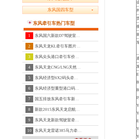
东风国四车型
东风牵引车热门车型
1
东风国六新款D7驾驶室320马力4x2柴油牵引车
2
东风天龙KL牵引车图片，大幅改款的新天龙KL
3
东风尖头港口牵引车价格，国五4×2尖头牵引车EQ4160FF厂价直销
4
东风天龙CNG/LNG天然气牵引车图片大全，东风天龙CNG天然气牵引车EQ4250G配置
E
5
东风经济型6X2码头牵引车,国四东风牌6X2经济型前四后四牵引车EQ4230W
B
6
东风经济型重型港口码头牵引车报价EQ4256WZ4G
B
I
7
国五排放东风牵引车新车价格,东风国五前二后四牵引车EQ4160GZ5N
Y
8
新款2015东风天龙启航版牵引车,东风天龙启航版牵引车新车价格DFL4250
Y
9
东风天龙新款驾驶室牵引车,东风新天龙半挂牵引车价格DFL4250
E
Y
10
东风天龙雷诺385马力牵引车价格,雷诺385马力东风天龙半挂牵引车新车价格DFL4251AX16A
Y