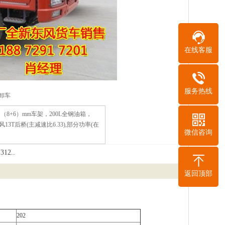
在线客服
服务热线
卸车
×（8+6）mm车架，200L全钢油箱，
13T后桥(主减速比6.33),部分功率(在
微信咨询
2..
返回顶部
202