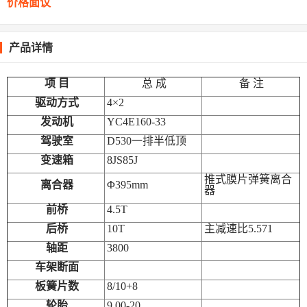
价格面议
产品详情
项 目
总 成
备 注
驱动方式
4
×2
发动机
YC4E160-33
驾驶室
D530
一排半低顶
变速箱
8JS85J
推式膜片弹簧离合
离合器
Φ395mm
器
前桥
4.5T
后桥
10T
主减速比5.571
轴距
3800
车架断面
板簧片数
8/10+8
轮胎
9.00-20