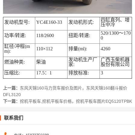
四缸直列、增
发动机型号:
YC4E160-33
发动机形式:
压中冷
520/1300
～170
功率/转速:
118/2600
扭距/转速:
0
缸径/冲程(m
110
×112
排量(ml):
4260
m):
发动机生产厂
广西玉柴机器
燃油种类:
柴油
家:
股份有限公司
压缩比:
17.5
：1
排放标准:
3
上一篇：
东风天锦160马力货车报价及图片，东风天锦160翻斗报价
DFL3120
下一篇：
挖机平板车,挖机平板车价格，挖机平板车图片EQ5120TPBK
联系我们