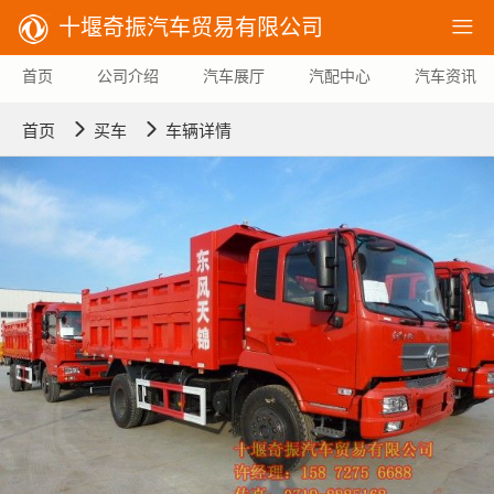
十堰奇振汽车贸易有限公司

首页
公司介绍
汽车展厅
汽配中心
汽车资讯


首页
买车
车辆详情