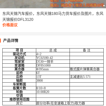
东风天锦汽车报价，东风天锦180马力货车报价及图片，东风
天锦报价DFL3120
价格面议
产品详情
项 目
总 成
备 注
驱动方式
4
×2
发动机
YC6J180-42
驾驶室
D530
一排半
变速箱
DF8S1000
离合器
Φ395mm
推式膜片弹簧离合器
前桥
6T
后桥
13T
主减速比5.571
轴距
3800
车架断面
板簧片数
8/10+8
轮胎
10.00R20
空调
推荐使用范围
其它
部分功率(在变速箱上取力)取力器