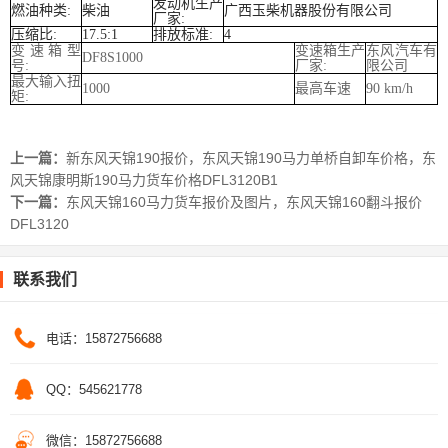
发动机生产
燃油种类:
柴油
广西玉柴机器股份有限公司
厂家:
压缩比:
17.5:1
排放标准:
4
变速箱型
变速箱生产
东风汽车有
DF8S1000
号
:
厂家
:
限公司
最大输入扭
1000
最高车速
90 km/h
矩
:
上一篇：
新东风天锦190报价，东风天锦190马力单桥自卸车价格，东
风天锦康明斯190马力货车价格DFL3120B1
下一篇：
东风天锦160马力货车报价及图片，东风天锦160翻斗报价
DFL3120
联系我们
电话：15872756688
QQ：545621778
微信：15872756688