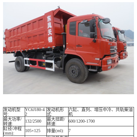
发动机型
YC6J180-4
发动机形
六缸、直列、增压中冷、共轨柴油
号:
2
式:
机
最大功率/
最大扭距/
132/2500
600/1200-1700
转速:
转速:
缸径/冲程
105
×125
排量(ml):
7
(mm):