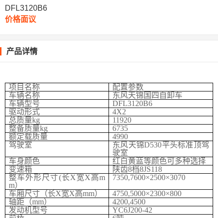
DFL3120B6
价格面议
产品详情
项目名称
配置参数
车辆名称
东风天锦国四自卸车
车辆型号
DFL3120B6
驱动形式
4X2
总质量
kg
11920
整备质量
kg
6735
额定载质量
4990
驾驶室
东风天锦
D530
平头标准顶驾
驶室
车身颜色
红白黄蓝等颜色可多种选择
变速箱
陕齿
8
档
8JS118
整车外形尺寸
(
长
X
宽
X
高
m
7350,7600×2500×3070
m
）
车厢尺寸（长
X
宽
X
高
mm
）
4750,5000×2300×800
轴距（
mm
）
4200,4500
发动机型号
YC6J200-42