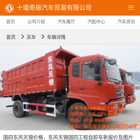
十堰奇振汽车贸易有限公司

首页
公司介绍
汽车展厅
汽配中心
汽车资讯


首页
买车
车辆详情
国四东风天锦价格，东风天锦国四工程自卸车新报价及图片