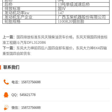
前桥
6
吨
后桥
13
吨单级减速后桥
排放标准
国Ⅳ
发动机功率
kw
147
发动机生产企业
广西玉柴机器股份有限公司
轮胎规格
1100R20
钢丝胎
上一篇：
国四排放标准东风天锦柴油货车价格，东风天锦国四排放标
准工程翻斗汽车DFL3120B6
下一篇：
东风大力神前四后八国四自卸车报价，东风大力神8X4四轴
重型国四自卸货车
联系我们
电话：15872756688
QQ：545621778
微信：15872756688