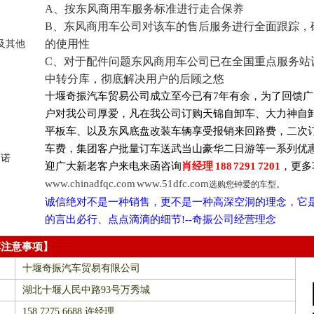
A
、按东风商用车服务标准进行走合保养
B
、东风商用车公司对该车的售后服务进行全面
跟踪
，
的使用性
及其他
C
、对于配件问题东风商用车公司已在全国重点服务站
中转分库，彻底解决用户的后顾之悠
十堰奇振汽车贸易公司成立至今已有7年有余，为了回馈
户对我公司厚爱，凡在我公司订购天锦自卸车、大力神自
平板车、以及东风底盘改装车辆享受报销来回路费，二次
车费，集团客户批量订车送武当山豪华二日游等一系列优
承诺
迎广大新老客户来电来函咨询
肖经理 188 7291 7201
，更多
www.chinadfqc.com
www.51dfc.com
选购您钟爱的车型。
诚信绝对不是一种销售，更不是一种高深空洞的理念，它
的言出必行、点点滴滴的细节!--奇振公司经营理念
车注意事项】
十堰奇振汽车贸易有限公司
湖北十堰人民中路93号万秀城
158 7275 6688 许经理