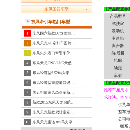
东风国四车型
【产品配置参
产品型号
东风牵引车热门车型
驾驶室
发动机
1
东风国六新款D7驾驶室320马力4x2柴油牵引车
变速箱
2
东风天龙KL牵引车图片，大幅改款的新天龙KL
离合器
3
东风尖头港口牵引车价格，国五4×2尖头牵引车EQ4160FF厂价直销
前
/
后桥
轮胎
4
东风天龙CNG/LNG天然气牵引车图片大全，东风天龙CNG天然气牵引车EQ4250G配置
轴距
5
东风经济型6X2码头牵引车,国四东风牌6X2经济型前四后四牵引车EQ4230W
车架
6
东风经济型重型港口码头牵引车报价EQ4256WZ4G
【底盘配置及
推荐
车厢尺寸
7
国五排放东风牵引车新车价格,东风国五前二后四牵引车EQ4160GZ5N
求详谈。
本车
8
新款2015东风天龙启航版牵引车,东风天龙启航版牵引车新车价格DFL4250
供货
整车
9
东风天龙新款驾驶室牵引车,东风新天龙半挂牵引车价格DFL4250
公司
10
东风天龙雷诺385马力牵引车价格,雷诺385马力东风天龙半挂牵引车新车价格DFL4251AX16A
联系