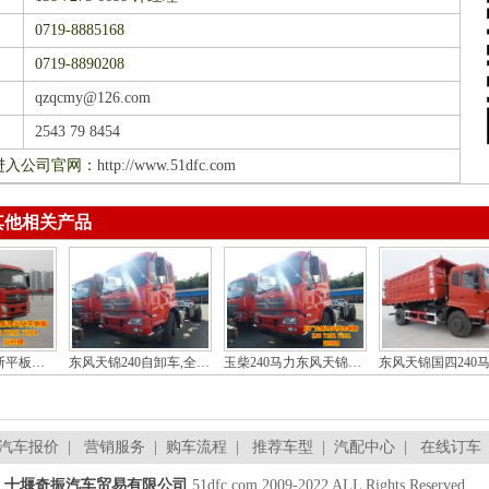
0719-8885168
0719-8890208
qzqcmy@126.com
2543 79 8454
进入公司官网：
http://www.51dfc.com
其他相关产品
东风天锦康明斯平板自卸车,东风天锦4X2平板自卸车价格DFH3160BX5
东风天锦240自卸车,全新东风天锦240自卸车底盘价格DFL3120B4
玉柴240马力东风天锦自卸车底盘，东风天锦玉柴240自卸车价格
汽车报价
|
营销服务
|
购车流程
|
推荐车型
|
汽配中心
|
在线订车
十堰奇振汽车贸易有限公司
51dfc.com 2009-2022 ALL Rights Reserved .