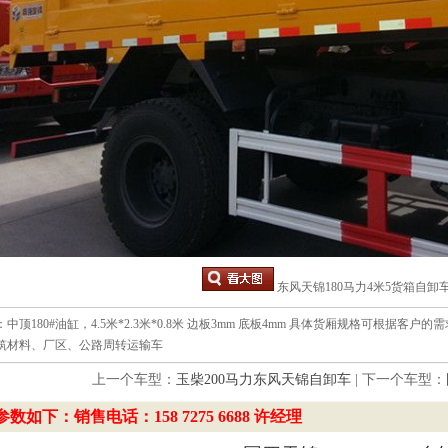
东风天锦180马力4米5货箱自卸车DF
中顶180#油缸，4.5米*2.3米*0.8米 边板3mm 底板4mm 具体货厢规格可根据
筑材料、厂区、公路周转运输车
上一个车型：
玉柴200马力东风天锦自卸车
| 下一个车型：
数如下：销售电话：158 7275 6688 许经理