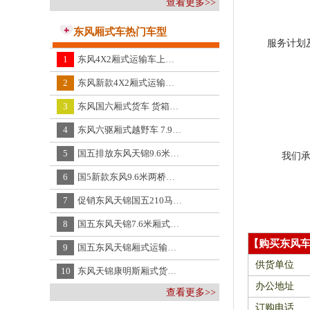
查看更多>>
东风厢式车热门车型
服务计划
1
东风4X2厢式运输车上蓝牌整车长度5.9m
2
东风新款4X2厢式运输车多少钱一辆
3
东风国六厢式货车 货箱5.7m 带参数详情图片
4
东风六驱厢式越野车 7.9m厢式货车图片 东风牌
5
国五排放东风天锦9.6米翼开启厢式车价格,新东风天锦9.6米两轴飞翼车报价DFH5170XYKBX1
我们
6
国5新款东风9.6米两桥厢式运输车,国5东风牌单桥9.6米厢式运输车DFH5180
7
促销东风天锦国五210马力厢式车,国五东风天锦康明斯210马力厢式运输车DFL5140XXYB5
8
国五东风天锦7.6米厢式货车,国IV东风天锦7.65米厢式货车DFH5120XXYB2
【购买东风
9
国五东风天锦厢式运输车,新东风天锦厢式运输车报价DFH5120XXYB2
供货单位
10
东风天锦康明斯厢式货车新车价格,东风天锦厢式货车报价DFL5160XXY
办公地址
查看更多>>
订购电话