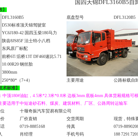
国四天锦
DFL3160B5
自
数】
DFL3160B5
底盘型号
DFL3120B5
D530
标准顶天锦驾驶室
YC6J180-42
国四玉柴
180
马力
陕齿
8JS85F
法士特小八档
东风原厂标配
前桥
6T/
后桥
13T DF460
速比
5.71
10.00R20
钢丝胎
3800mm
250*80*
（
7+4
）
主要用途
公路标载自
技术标准】
：
中顶
180#
油缸，
4.5
米
*2.3
米
*0.8
米 边板
3mm
底板
4mm
具体货厢规格可
主要适用于中短途砂石料、煤炭、建筑材料、厂区、公路周转运输车
单位
十堰奇振汽车贸易有限公司
报价
厂价直销
交货周期
现货，特殊
电话
0719-8885168
传真
0719-889020
人
肖经理
手机号码
188 7291 720