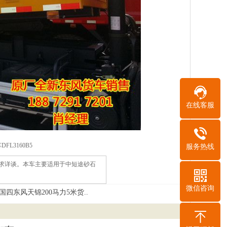
在线客服
L3160B5
服务热线
客户的需求详谈。本车主要适用于中短途砂石
微信咨询
国四东风天锦200马力5米货..