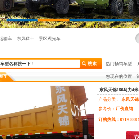
运输车
东风猛士
景区观光车
热门畅销车型：
卸车
您现在的位置：
东风天锦180马力4米5
产品分类：
东风天锦
参考价：
厂价直销
订购热线：
0719-888 