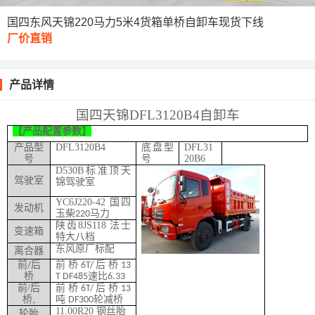
国四东风天锦220马力5米4货箱单桥自卸车现货下线
厂价直销
产品详情
国四天锦
DFL3120B4
自卸车
【产品配置参数】
产品型
DFL3120B4
底盘型
DFL31
号
号
20B6
D530B
标准顶天
驾驶室
锦驾驶室
YC6J220-42
国四
发动机
玉柴
马力
220
陕齿
8JS118
法士
变速箱
特大八档
东风原厂标配
离合器
前
后
前桥
后桥
/
6T/
13
桥
速比
T DF485
6.33
前
/
后
前桥
后桥
6T/
13
桥
‚
吨
轮减桥
DF300
11.00R20
钢丝胎
轮胎