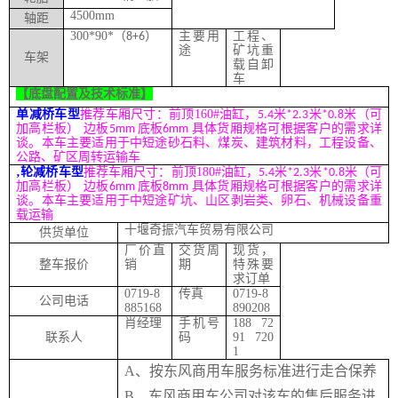
4500mm
轴距
300*90*
（
）
主要用
工程、
8+6
途
矿坑重
车架
载自卸
车
【底盘配置及技术标准】
单减桥车型
推荐
车厢尺寸：
前顶
160#
油缸，
米
米
米（可
5.4
*2.3
*0.8
加高栏板） 边板
底板
具体货厢规格可
根据
客户的需求详
5mm
6mm
谈。
本车主要适用于中短途砂石料、煤炭、建筑材料，工程设备、
公路、矿区周转运输车
‚
轮减桥车型
推荐
车厢尺寸：
前顶
180#
油缸，
米
米
米（可
5.4
*2.3
*0.8
加高栏板） 边板
底板
具体货厢规格可
根据
客户的需求详
6mm
8mm
谈。
本车主要适用于中短途矿坑、山区剥岩类、卵石、机械设备重
载运输
十堰奇振汽车贸易有限公司
供货单位
厂价直
交货周
现货，
整车报价
销
期
特殊要
求订单
0719-8
传真
0719-8
公司电话
885168
890208
肖经理
手机号
188 72
联系人
码
91 720
1
A
、按东风商用车服务标准进行走合保养
B
、东风商用车公司对该车的售后服务进