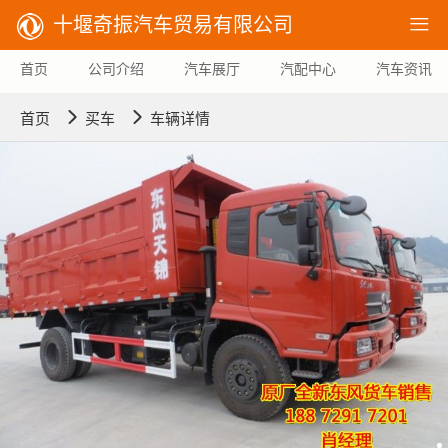
十堰奇振汽车贸易有限公司

首页
公司介绍
汽车展厅
汽配中心
汽车资讯


首页
买车
车辆详情