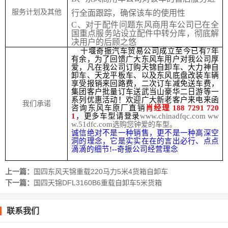
服务计划及其他
行全面
跟踪
，确保该车的使用性
C
、对于配件问题东风商用车公司已在全
国重点服务站设立配件中转分库，彻底解
决用户的后顾之悠
十堰奇振汽车贸易公司成立至今已有7年
有余，为了回馈广大东风车用户对我公司厚
爱，凡在我公司订购天锦自卸车、大力神自
卸车、天龙平板车、以及东风底盘改装车辆
享受报销来回路费，二次订车减免送车费，
集团客户批量订车送武当山豪华二日游等一
系列优惠活动！欢迎广大新老客户来电来函
我们承诺
咨询东风车原厂直销
肖经理 188 7291 720
1
，更多车型请登录
www.chinadfqc.com
ww
w.51dfc.com
选购您钟爱的车型。
诚信绝对不是一种销售，更不是一种高深空
洞的理念，它是实实在在的言出必行、点点
滴滴的细节!--奇振公司经营理念
上一篇：
国四东风天锦重载220马力5米4货箱自卸车
下一篇：
国四天锦DFL3160B6重载自卸车5米货箱
联系我们