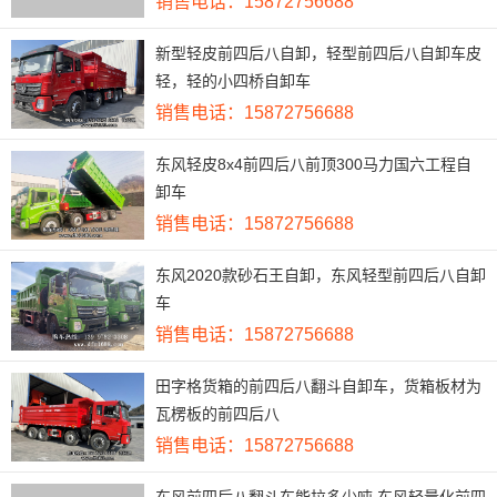
销售电话：15872756688
新型轻皮前四后八自卸，轻型前四后八自卸车皮
轻，轻的小四桥自卸车
销售电话：15872756688
东风轻皮8x4前四后八前顶300马力国六工程自
卸车
销售电话：15872756688
东风2020款砂石王自卸，东风轻型前四后八自卸
车
销售电话：15872756688
田字格货箱的前四后八翻斗自卸车，货箱板材为
瓦楞板的前四后八
销售电话：15872756688