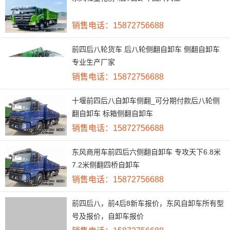
销售电话：15872756688
前四后八轮货车 后八轮侧翻自卸车 侧翻自卸车
专业生产厂家
销售电话：15872756688
十堰前四后八自卸车侧翻_可分期付款后八轮侧
翻自卸车 标箱侧翻自卸车
销售电话：15872756688
东风商用车前四后六侧翻自卸车 专攻天下6.8米
7.2米侧翻四桥自卸车
销售电话：15872756688
前四后八，前4后8新车报价，东风自卸车所有型
号及报价，自卸车报价